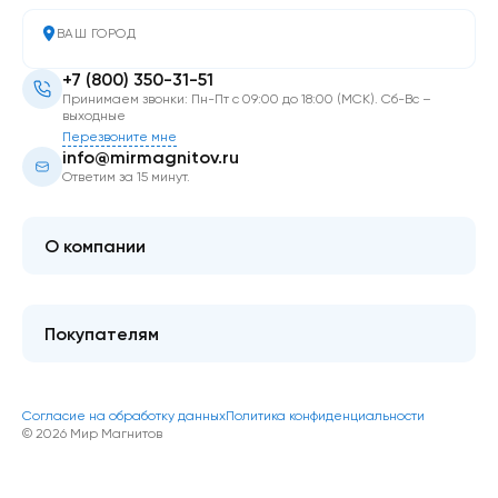
ВАШ ГОРОД
+7 (800) 350-31-51
Принимаем звонки: Пн-Пт с 09:00 до 18:00 (МСК). Сб-Вс –
выходные
Перезвоните мне
info@mirmagnitov.ru
Ответим за 15 минут.
О компании
О мире магнитов
Контакты
Покупателям
FAQ
Купить оптом
Гарантия качества
Блог
Согласие на обработку данных
Политика конфиденциальности
Как оформить покупку
© 2026 Мир Магнитов
Доставка и оплата
Акции и скидки