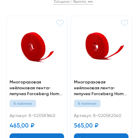
Толщина / Высота, мм
Многоразовая
Многоразовая
нейлоновая лента-
нейлоновая лента-
липучка Forceberg Home
липучка Forceberg Home
& DIY 16 мм для стяжки и
& DIY 20 мм для стяжки и
В наличии
В наличии
подвязки, красная, 5 м
подвязки, красная, 5 м
Артикул: 8-0205К1640
Артикул: 8-0205К2040
465,00
₽
565,00
₽