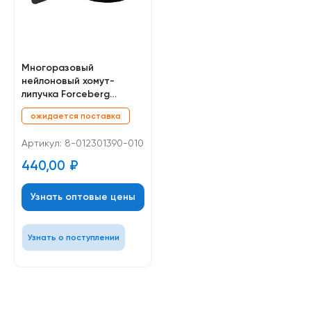
Многоразовый
нейлоновый хомут-
липучка Forceberg
Home&DIY 230х13 для
ожидается поставка
стяжки и подвязки,
черный, 10 шт
Артикул: 8-012301390-010
440,00
₽
Узнать оптовые цены
Узнать о поступлении