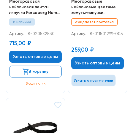
Многоразовая
Многоразовые
нейлоновая лента-
нейлоновые цветные
липучка Forceberg Home
хомуты-липучки
& DIY 25 мм для стяжки и
Forceberg Home&DIY
В наличии
ожидается поставка
подвязки, синяя, 5 м
150х12 для стяжки и
подвязки, 5 шт
Артикул: 8-0205К2530
Артикул: 8-011501299-005
715,00
₽
259,00
₽
Узнать оптовые цены
Узнать оптовые цены
В корзину
Узнать о поступлении
В один клик