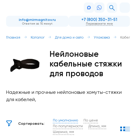
+7 (800) 350-31-51
info@mirmagnitov.ru
Ответим за 15 минут.
Перезвоните мне
Главная
Каталог
Для дома и авто
Упаковка
Кабельн
Нейлоновые
кабельные стяжки
для проводов
Надежные и прочные нейлоновые хомуты-стяжки
для кабелей,
По умолчанию
По цене
Сортировать:
По популярности
Длина, мм
Ширина, мм