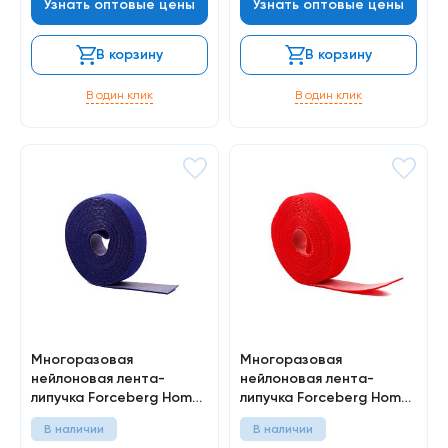
Узнать оптовые цены
Узнать оптовые цены
В корзину
В корзину
В один клик
В один клик
Многоразовая
Многоразовая
нейлоновая лента-
нейлоновая лента-
липучка Forceberg Home
липучка Forceberg Home
& DIY 20 мм для стяжки и
& DIY 25 мм для стяжки и
В наличии
В наличии
подвязки, синяя, 5 м
подвязки, красная, 5 м