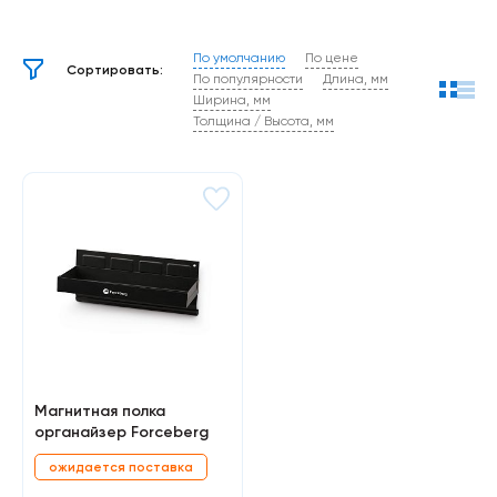
По умолчанию
По цене
Сортировать:
По популярности
Длина, мм
Ширина, мм
Толщина / Высота, мм
Магнитная полка
органайзер Forceberg
ожидается поставка