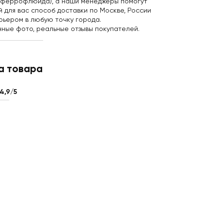
и (феррофлюида), а наши менеджеры помогут
й для вас
способ доставки
по Москве, России
урьером в любую точку города.
нные фото, реальные отзывы покупателей.
а товара
4,9/5