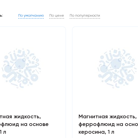
По умолчанию
По цене
По популярности
ь:
тная жидкость,
Магнитная жидкость,
флюид на основе
феррофлюид на осно
1 л
керосина, 1 л