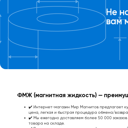
Рым-
болт
Не н
для
вам 
поискового
магнита
Мягкое
железо
Мягкое
железо
с
клеевым
слоем
Магнитная
бумага
Магнитные
ФМЖ (магнитная жидкость) — преимущ
наклейки
На
холодильник
✔️️ Интернет-магазин Мир Магнитов предлагает 
Магнитный
цена, легкая и быстрая процедура обмена/возвр
винил
✔️️ Мы ежегодно доставляем более 50 000 заказов
/
товара на складе.
магнитная