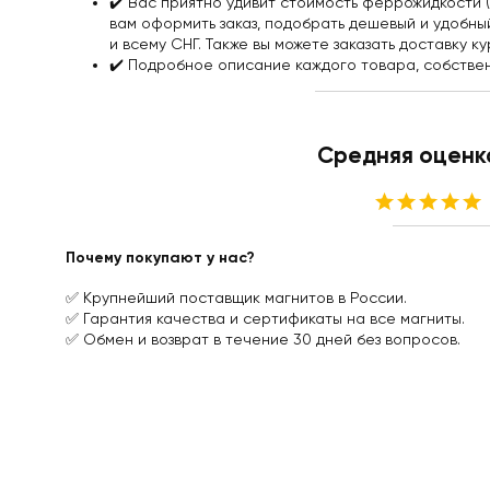
✔️️ Вас приятно удивит стоимость феррожидкост
резина
вам оформить заказ, подобрать дешевый и удобны
С
и всему СНГ. Также вы можете заказать доставку к
ПВХ
✔️️ Подробное описание каждого товара, собстве
слоем
Без
клеевого
слоя
Средняя оценк
Винил
с
клеевым
слоем
Толщиной
Почему покупают у нас?
0.4-
0.5
✅ Крупнейший поставщик магнитов в России.
мм
✅ Гарантия качества и сертификаты на все магниты.
Толщиной
✅ Обмен и возврат в течение 30 дней без вопросов.
0.7
мм
Толщиной
0.9
мм
Толщиной
1.5