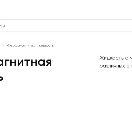
Ферромагнитная жидкость
гнитная
Жидкость с 
различных оп
ь