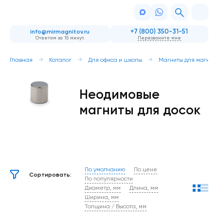
+7 (800) 350-31-51
info@mirmagnitov.ru
Ответим за 15 минут.
Перезвоните мне
Главная
Каталог
Для офиса и школы
Магниты для магнит
Неодимовые
магниты для досок
По умолчанию
По цене
Сортировать:
По популярности
Диаметр, мм
Длина, мм
Ширина, мм
Толщина / Высота, мм