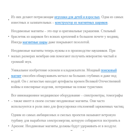
Из них делают потрясающие
игрушки для детей и взрослых
. Одна из самых
известных и залипательных –
конструктор из магнитных шариков
.
Неодимовые магниты – это еще и оригинальные украшения. Стильный
браслетик из шариков без всяких креплений в большом почете у модниц.
Иногда
магнитные шары
даже покрывают позолотой.
Неодимовые магниты теперь нужны и в производстве наушников. При
малых размерах мембран они помогают получить невероятно чистый и
громкий звук.
Уникальное изобретение освоили и кладоискатели. Мощный
поисковый
магнит
способен обнаруживать металл на больших глубинах и даже под
водой. Он с легкостью находит артефакты времен Великой Отечественной
войны и ювелирные изделия, потерянные на пляже туристами.
Все инновационное медицинское оборудование – спектрометры, томографы
– также имеет в своем составе неодимовые магниты. Они часто
используются в роли линз для фокусировки отклонений заряженных частиц.
Одним из самых амбициозных и смелых проектов называют ветровую
турбину для выработки электроэнергии, которую собираются построить в
Аризоне. Неодимовые магниты должны будут удерживать ее в воздухе.