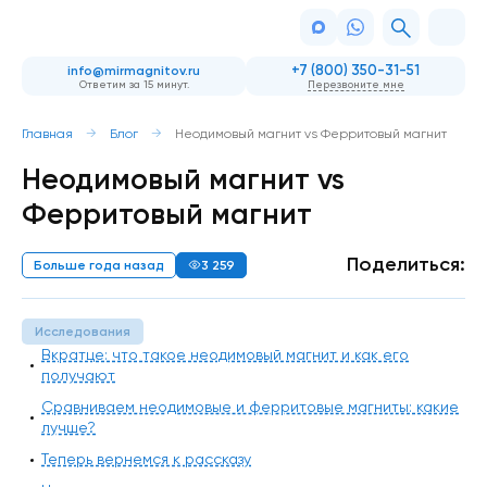
+7 (800) 350-31-51
info@mirmagnitov.ru
Ответим за 15 минут.
Перезвоните мне
Главная
Блог
Неодимовый магнит vs Ферритовый магнит
Неодимовый магнит vs
Ферритовый магнит
Поделиться:
Больше года назад
3 259
Исследования
Вкратце: что такое неодимовый магнит и как его
получают
Сравниваем неодимовые и ферритовые магниты: какие
лучше?
Теперь вернемся к рассказу