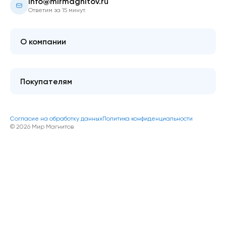
info@mirmagnitov.ru
Ответим за 15 минут.
О компании
О мире магнитов
Контакты
Покупателям
FAQ
Купить оптом
Гарантия качества
Блог
Согласие на обработку данных
Политика конфиденциальности
Как оформить покупку
© 2026 Мир Магнитов
Доставка и оплата
Акции и скидки
Возврат/обмен товара
Публичная оферта
Магниты на заказ