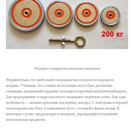
Размеры и мощность поисковых магнитов
Неудивительно, что наибольшей популярностью пользуются изделия из
неодима. Учитывая, что условия эксплуатации могут быть достаточно
сложными, неодимовый сердечник помещают в прочный металлический корпус.
Для предохранения от коррозии металл покрывают защитным слоем. Ещё одна
особенность — наличие крепления под верёвку или фал. С этой целью в верхней
части изделия или сбоку устанавливают болт с головкой в форме кольца. В
некоторых случаях предусмотрен и механизм, упрощающий отсоединение
металлических предметов.