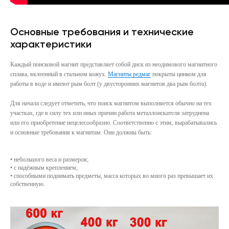
Основные требования и технические
характеристики
Каждый поисковой магнит представляет собой диск из неодимового магнитного
сплава, вклеенный в стальном кожух.
Магниты редмаг
покрыты цинком для
работы в воде и имеют рым болт (у двусторонних магнитов два рым болта).
Для начала следует отметить, что поиск магнитом выполняется обычно на тех
участках, где в силу тех или иных причин работа металлоискателя затруднена
или его приобретение нецелесообразно. Соответственно с этим, вырабатывались
и основные требования к магнитам. Они должны быть:
• небольшого веса и размеров;
• с надёжным креплением;
• способными поднимать предметы, масса которых во много раз превышает их
собственную.