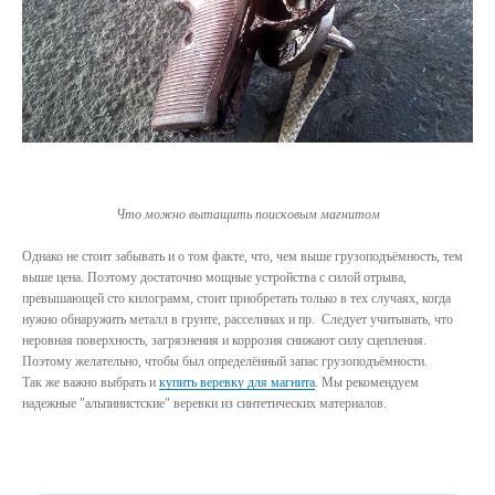
Что можно вытащить поисковым магнитом
Однако не стоит забывать и о том факте, что, чем выше грузоподъёмность, тем
выше цена. Поэтому достаточно мощные устройства с силой отрыва,
превышающей сто килограмм, стоит приобретать только в тех случаях, когда
нужно обнаружить металл в грунте, расселинах и пр. Следует учитывать, что
неровная поверхность, загрязнения и коррозия снижают силу сцепления.
Поэтому желательно, чтобы был определённый запас грузоподъёмности.
Так же важно выбрать и
купить веревку для магнита
. Мы рекомендуем
надежные "альпинистские" веревки из синтетических материалов.