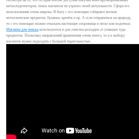
Несмотря на то, что сегодня вполне доступна покупка многофункциональных
металлодетекторов, поиск магнитом не утратил своей актуальности. Сфера его
использования очень широка. В быту с его помощью собирают мелкие
металлические предметы: булавки, крепёж и пр. А если отправиться на природу,
то с его помощью можно отыскать настоящие сокровища в песке или водоёмах.
Магниты для поиска
используются и для очистки колодцев от упавших туда
предметов. Поскольку направлений применения очень много, то и к выбору
магнитов нужно подходить с большой тщательностью.