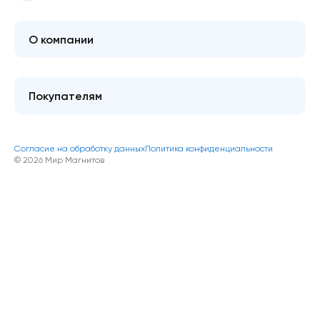
О компании
О мире магнитов
Контакты
Покупателям
FAQ
Купить оптом
Гарантия качества
Блог
Согласие на обработку данных
Политика конфиденциальности
Как оформить покупку
© 2026 Мир Магнитов
Доставка и оплата
Акции и скидки
Возврат/обмен товара
Публичная оферта
Магниты на заказ