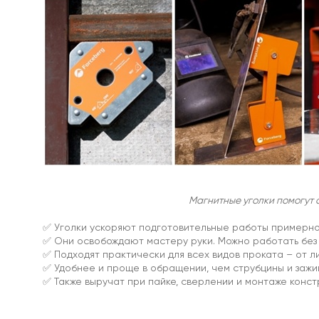
магниты
С
отверстием
Под
болт
/
под
винт
Прорезиненные
Прямоугольные
Магнитные уголки помогут 
магнитные
крепления
✅ Уголки ускоряют подготовительные работы примерно 
Со
✅ Они освобождают мастеру руки. Можно работать без
стержнем
✅ Подходят практически для всех видов проката – от ли
Аксессуары
✅ Удобнее и проще в обращении, чем струбцины и зажи
для
✅ Также выручат при пайке, сверлении и монтаже конст
креплений
и
держателей