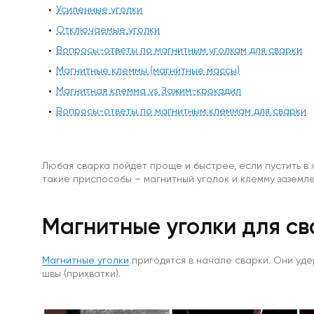
Особо
Усиленные уголки
мощные
Отключаемые уголки
магниты
Аксессуары
Вопросы-ответы по магнитным уголкам для сварки
к
Магнитные клеммы (магнитные массы)
магнитам
Самоклеющиеся
Магнитная клемма vs Зажим-крокодил
магниты
Вопросы-ответы по магнитным клеммам для сварки
неодим
Диаметральные
Треугольные
магниты
Любая сварка пойдёт проще и быстрее, если пустить в
Ферритовые
такие приспособы – магнитный уголок и клемму заземле
магниты
Прямоугольник
Диск
Магнитные уголки для св
Самоклеющиеся
магниты
ферриты
Ферритовые
Магнитные уголки
пригодятся в начале сварки. Они уде
крепления
швы (прихватки).
Кольцо
Самарий-
кобальтовые