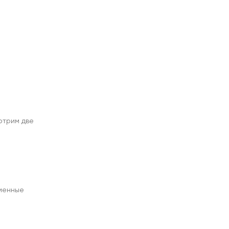
отрим две
еменные