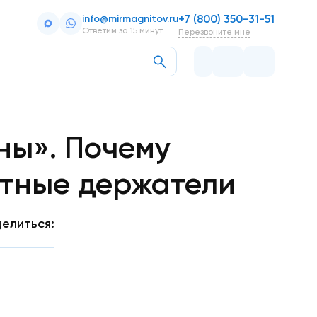
+7 (800) 350-31-51
info@mirmagnitov.ru
Ответим за 15 минут.
Перезвоните мне
ны». Почему
итные держатели
елиться: