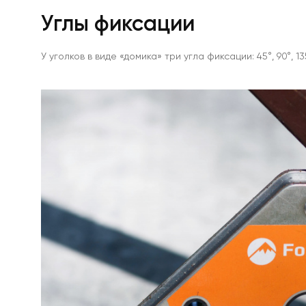
Магнит
Углы фиксации
с
петлей
Магнитное
крепление
У уголков в виде «домика» три угла фиксации: 45°, 90°, 13
a32
Магнитное
крепление
а25
Магнитное
крепление
а36
Магнитное
крепление
на
стену
Магнитные
полки
на
холодильник
Со
сквозной
резьбой
С