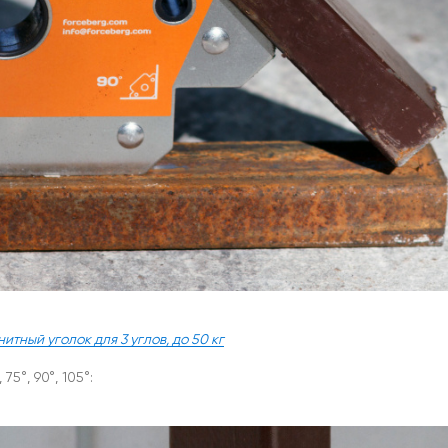
итный уголок для 3 углов, до 50 кг
5°, 90°, 105°: