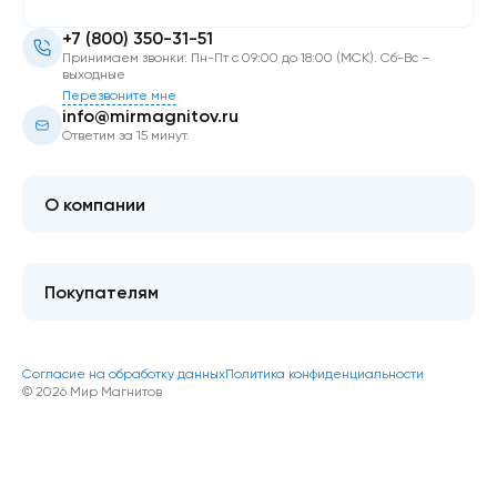
+7 (800) 350-31-51
Принимаем звонки: Пн-Пт с 09:00 до 18:00 (МСК). Сб-Вс –
выходные
Перезвоните мне
info@mirmagnitov.ru
Ответим за 15 минут.
О компании
О мире магнитов
Контакты
Покупателям
FAQ
Купить оптом
Гарантия качества
Блог
Согласие на обработку данных
Политика конфиденциальности
Как оформить покупку
© 2026 Мир Магнитов
Доставка и оплата
Акции и скидки
Возврат/обмен товара