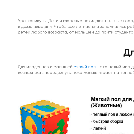
Особо
мощные
магниты
Аксессуары
Ура, каникулы! Дети и взрослые покидают пыльные города
к
в дождливые дни. Чтобы все летние дни запомнились реб
магнитам
детей любого возраста, от малышей до почти студенто
Самоклеющиеся
магниты
неодим
Д
Диаметральные
Треугольные
магниты
Для младенцев и малышей
мягкий пол
- это целый мир д
Ферритовые
возможность передохнуть, пока малыш играет на теплой
магниты
Прямоугольник
Диск
Самоклеющиеся
магниты
ферриты
Ферритовые
крепления
Кольцо
Самарий-
кобальтовые