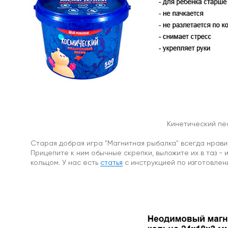
Магнит
с
петлей
Магнитное
крепление
a32
Магнитное
крепление
а25
Магнитное
крепление
а36
Магнитное
Кинетический пес
крепление
на
Старая добрая игра "Магнитная рыбалка" всегда нравит
стену
Прицепите к ним обычные скрепки, выложите их в таз -
Магнитные
кольцом. У нас есть
статья
с инструкцией по изготовлен
полки
на
холодильник
Со
сквозной
резьбой
С