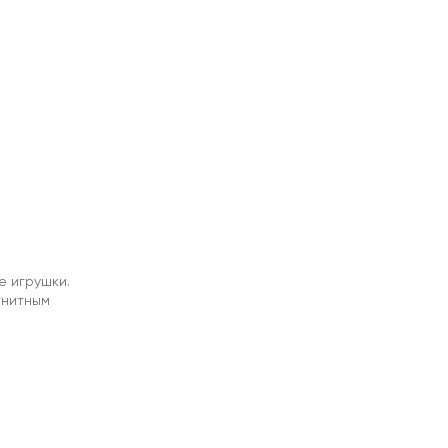
е игрушки.
гнитным