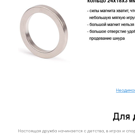
крючком
С
винтом
/
с
внешней
резьбой
Магнит
круглый
с
винтом
с20
Магнитное
крепление
с
винтом
Неодимов
с16
м4
Магнитное
крепление
Для 
с
винтом
с25
Настоящая дружба начинается с детства, в играх и спор