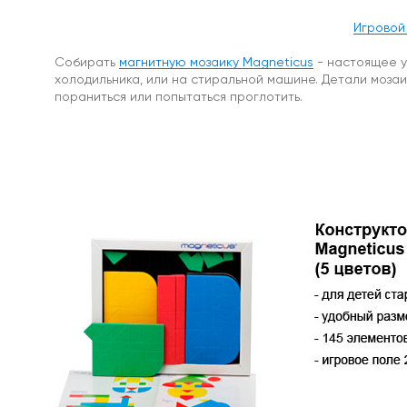
Рым-
болт
Игровой
для
поискового
Собирать
магнитную мозаику Magneticus
- настоящее у
магнита
холодильника, или на стиральной машине. Детали мозаи
пораниться или попытаться проглотить.
Мягкое
железо
Мягкое
железо
с
клеевым
слоем
Магнитная
бумага
Магнитные
наклейки
На
холодильник
Магнитный
винил
/
магнитная