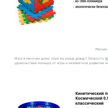
магниты
С
отверстием
Под
болт
/
Мягкий 
под
винт
Игра в песочек дома, пока на улице дождь? Запросто.
К
Прорезиненные
удовольствие малыша от игры и незаметное развитие м
Прямоугольные
магнитные
крепления
Со
стержнем
Аксессуары
для
креплений
и
держателей