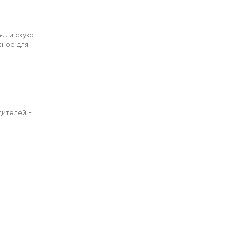
.. и скука
сное для
дителей -