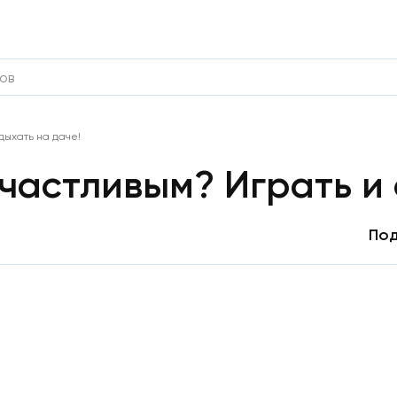
дыхать на даче!
счастливым? Играть и 
Под