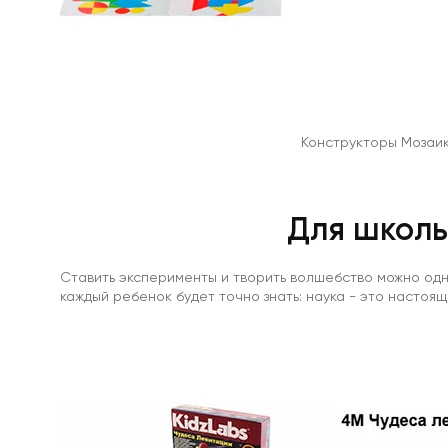
резина
С
ПВХ
слоем
Без
клеевого
слоя
Конструкторы Мозаика
Винил
с
клеевым
слоем
Для школь
Толщиной
0.4-
0.5
Ставить эксперименты и творить волшебство можно одн
мм
каждый ребенок будет точно знать: наука - это настоя
Толщиной
0.7
мм
Толщиной
0.9
мм
Толщиной
1.5