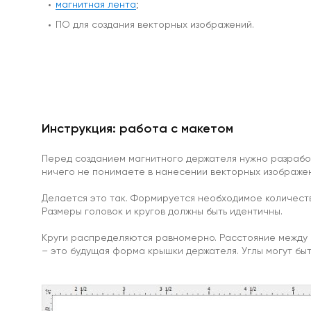
магнитная лента
;
магниты
ПО для создания векторных изображений.
С
отверстием
Под
болт
Инструкция: работа с макетом
/
под
винт
Перед созданием магнитного держателя нужно разработа
Прорезиненные
ничего не понимаете в нанесении векторных изображен
Прямоугольные
магнитные
Делается это так. Формируется необходимое количеств
крепления
Размеры головок и кругов должны быть идентичны.
Со
стержнем
Круги распределяются равномерно. Расстояние между н
Аксессуары
– это будущая форма крышки держателя. Углы могут бы
для
креплений
и
держателей