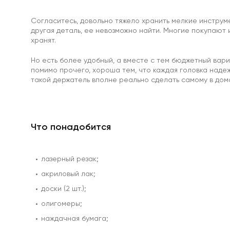
Особо
мощные
Согласитесь, довольно тяжело хранить мелкие инструмен
магниты
другая деталь, ее невозможно найти. Многие покупают и
Аксессуары
хранят.
к
магнитам
Но есть более удобный, а вместе с тем бюджетный вар
Самоклеющиеся
помимо прочего, хороша тем, что каждая головка надежн
магниты
такой держатель вполне реально сделать самому в дом
неодим
Диаметральные
Треугольные
магниты
Ферритовые
Что понадобится
магниты
Прямоугольник
Диск
лазерный резак;
Самоклеющиеся
магниты
акриловый лак;
ферриты
доски (2 шт.);
Ферритовые
крепления
олигомеры;
Кольцо
наждачная бумага;
Самарий-
кобальтовые