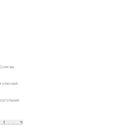
Если вы
я ключей.
оугольник