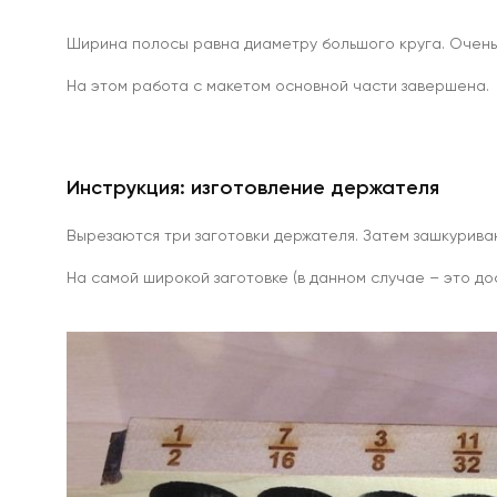
Ширина полосы равна диаметру большого круга. Очень 
Наборы
с
На этом работа с макетом основной части завершена.
поисковыми
магнитами
Односторонние
поисковые
магниты
Инструкция: изготовление держателя
Двухсторонние
поисковые
магниты
Вырезаются три заготовки держателя. Затем зашкурива
Аксессуары
к
На самой широкой заготовке (в данном случае – это до
поисковым
магнитам
Веревки
для
поисковых
магнитов
Карабины
для
поисковых
магнитов