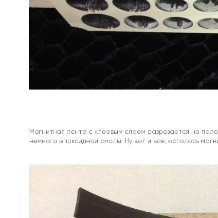
Рым-
болт
для
поискового
магнита
Мягкое
железо
Мягкое
железо
с
клеевым
слоем
Магнитная лента с клеевым слоем разрезается на поло
Магнитная
немного эпоксидной смолы. Ну вот и все, осталось маг
бумага
Магнитные
наклейки
На
холодильник
Магнитный
винил
/
магнитная