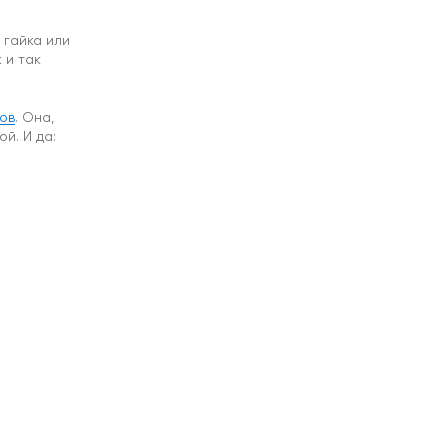
 гайка или
 и так
ов
. Она,
й. И да: