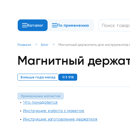
Каталог
По применению
Неодимовые
магниты
Диск
Главная
Блог
Магнитный держатель для инструментов 
/
Магнитный держат
шайба
Прямоугольник
Квадрат
Кольцо
Больше года назад
3 918
Конусы
Пруток
/
цилиндр
Применение магнитов
Шар
Что понадобится
С
отверстием
Инструкция: работа с макетом
/
Инструкция: изготовление держателя
с
зенковкой