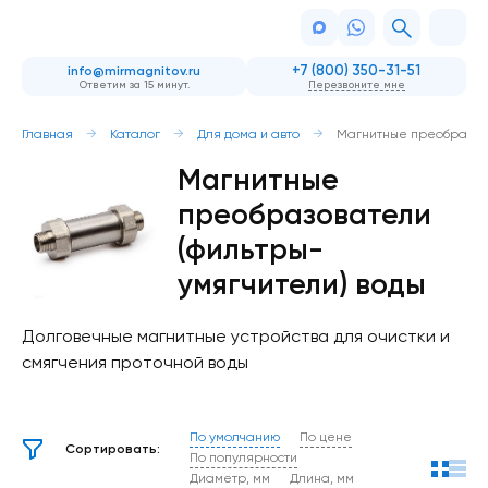
+7 (800) 350-31-51
info@mirmagnitov.ru
Ответим за 15 минут.
Перезвоните мне
Главная
Каталог
Для дома и авто
Магнитные преобразов
Магнитные
преобразователи
(фильтры-
умягчители) воды
Долговечные магнитные устройства для очистки и
смягчения проточной воды
По умолчанию
По цене
Сортировать:
По популярности
Диаметр, мм
Длина, мм