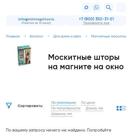
+7 (800) 350-31-51
info@mirmagnitov.ru
Ответим за 15 минут.
Перезвоните мне
Главная
Каталог
Для дома и авто
Магнитные москитные с
Москитные шторы
на магните на окно
По умолчанию
По цене
Сортировать:
По популярности
Длина, мм
Ширина, мм
По вашему запросу ничего не найдено. Попробуйте