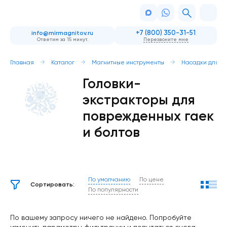
+7 (800) 350-31-51
info@mirmagnitov.ru
Ответим за 15 минут.
Перезвоните мне
Главная
Каталог
Магнитные инструменты
Насадки для ш
Головки-
экстракторы для
поврежденных гаек
и болтов
По умолчанию
По цене
Сортировать:
По популярности
По вашему запросу ничего не найдено. Попробуйте