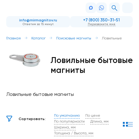
+7 (800) 350-31-51
info@mirmagnitov.ru
Ответим за 15 минут.
Перезвоните мне
Главная
Каталог
Поисковые магниты
Ловильные
Ловильные бытовые
магниты
Ловильные бытовые магниты
По умолчанию
По цене
Сортировать:
По популярности
Длина, мм
Ширина, мм
Толщина / Высота, мм