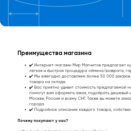
Наборы
с
поисковыми
магнитами
Односторонние
поисковые
магниты
Двухсторонние
Преимущества магазина
поисковые
магниты
✔️️ Интернет-магазин Мир Магнитов предлагает ку
Аксессуары
легкая и быстрая процедура обмена/возврата,
га
к
✔️️ Мы ежегодно доставляем более 50 000 заказов
поисковым
товара на складе.
магнитам
✔️️ Вас приятно удивит стоимость предлагаемой 
Веревки
помогут вам оформить заказ, подобрать дешевый 
для
Москве, России и всему СНГ. Также вы можете зак
поисковых
города.
магнитов
✔️️ Подробное описание каждого товара, собстве
Карабины
для
Почему покупают у нас?
поисковых
магнитов