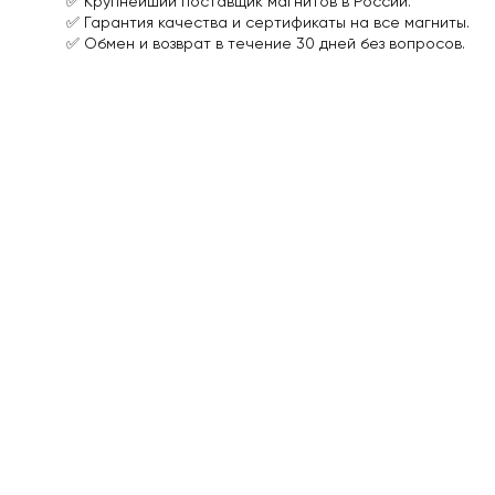
✅ Крупнейший поставщик магнитов в России.
Рым-
✅ Гарантия качества и сертификаты на все магниты.
болт
✅ Обмен и возврат в течение 30 дней без вопросов.
для
поискового
магнита
Мягкое
железо
Мягкое
железо
с
клеевым
слоем
Магнитная
бумага
Магнитные
наклейки
На
холодильник
Магнитный
винил
/
магнитная