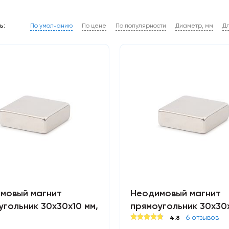
По умолчанию
По цене
По популярности
Диаметр, мм
Д
ь:
мовый магнит
Неодимовый магнит
угольник 30х30х10 мм,
прямоугольник 30х30
6 отзывов
4.8