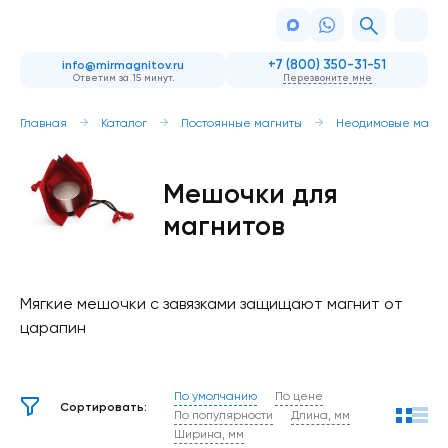
+7 (800) 350-31-51
info@mirmagnitov.ru
Ответим за 15 минут.
Перезвоните мне
Главная
Каталог
Постоянные магниты
Неодимовые магни
Мешочки для
магнитов
Мягкие мешочки с завязками защищают магнит от
царапин
По умолчанию
По цене
Сортировать:
По популярности
Длина, мм
Ширина, мм