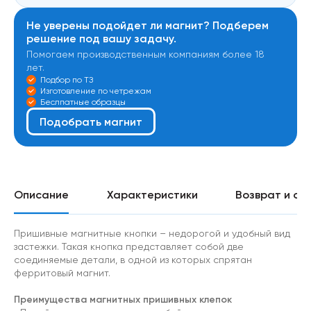
Не уверены подойдет ли магнит? Подберем
решение под вашу задачу.
Помогаем производственным компаниям более 18
лет.
Подбор по ТЗ
Изготовление по четрежам
Беслпатные образцы
Подобрать магнит
Описание
Характеристики
Возврат и об
Пришивные магнитные кнопки – недорогой и удобный вид
застежки. Такая кнопка представляет собой две
соединяемые детали, в одной из которых спрятан
ферритовый магнит.
Преимущества магнитных пришивных клепок