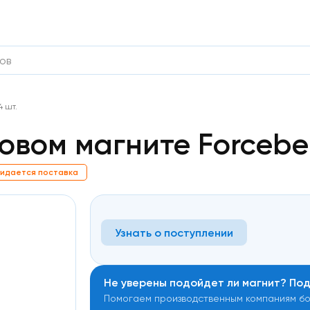
4 шт.
вом магните Forceberg
идается поставка
Узнать о поступлении
Не уверены подойдет ли магнит? По
Помогаем производственным компаниям бол