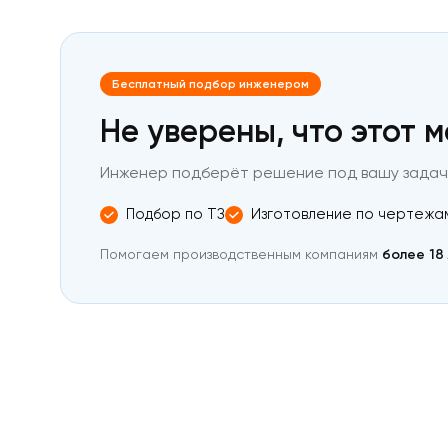
крючком
С
винтом
/
Бесплатный подбор инженером
с
внешней
Не уверены, что этот 
резьбой
Магнит
круглый
Инженер подберёт решение под вашу задачу
с
винтом
Подбор по ТЗ
Изготовление по чертежа
с20
Магнитное
более 18
Помогаем производственным компаниям
крепление
с
винтом
с16
м4
Магнитное
крепление
с
винтом
с25