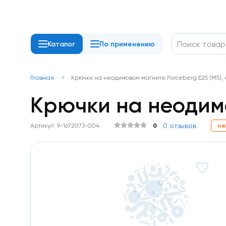
Каталог
По применению
Неодимовые
магниты
Диск
Главная
Крючки на неодимовом магните Forceberg Е25 (М5), 
/
Крючки на неодимо
шайба
Прямоугольник
Квадрат
Кольцо
0 отзывов
Артикул: 9-1672073-004
0
ож
Конусы
Пруток
/
цилиндр
Шар
С
отверстием
/
с
зенковкой