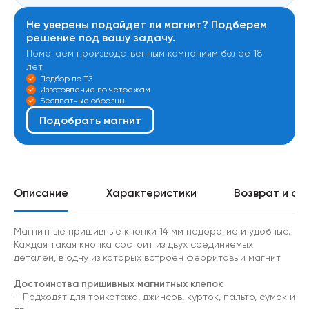
Не уверены подойдет ли магнит? Подберем
решение под вашу задачу.
Помогаем производственным компаниям более 18
лет.
Подбор по ТЗ
Изготовление по четрежам
Беслпатные образцы
Подобрать магнит
Описание
Характеристики
Возврат и об
Магнитные пришивные кнопки 14 мм недорогие и удобные.
Каждая такая кнопка состоит из двух соединяемых
деталей, в одну из которых встроен ферритовый магнит.
Достоинства пришивных магнитных клепок
– Подходят для трикотажа, джинсов, курток, пальто, сумок и