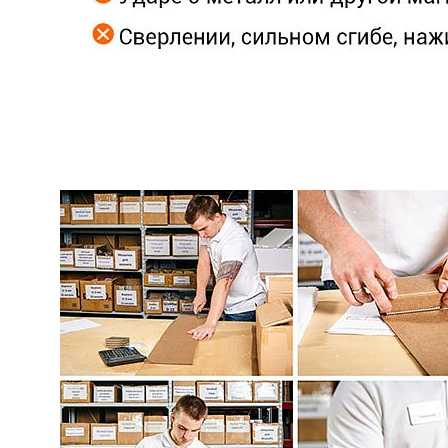
крючком
С
винтом
/
с
внешней
резьбой
Магнит
круглый
с
винтом
с20
Магнитное
крепление
с
винтом
с16
м4
Магнитное
крепление
с
винтом
с25