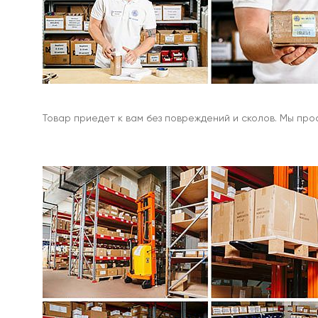
Наборы
с
поисковыми
магнитами
Односторонние
поисковые
магниты
Товар приедет к вам без повреждений и сколов. Мы пр
Двухсторонние
поисковые
магниты
Аксессуары
к
поисковым
магнитам
Веревки
для
поисковых
магнитов
Карабины
для
поисковых
магнитов