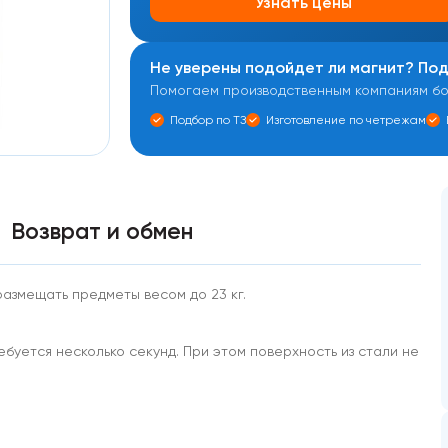
Узнать цены
Не уверены подойдет ли магнит? По
Помогаем производственным компаниям бол
Подбор по ТЗ
Изготовление по четрежам
Возврат и обмен
азмещать предметы весом до 23 кг.
ебуется несколько секунд. При этом поверхность из стали не