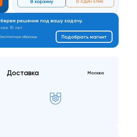
В корзину
В один клик
дберем решение под вашу задачу.
ее 18 лет.
Подобрать магнит
Беслпатные образцы
Доставка
Москва