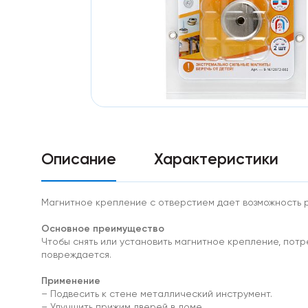
Особо
мощные
магниты
Аксессуары
к
магнитам
Самоклеющиеся
магниты
неодим
Диаметральные
Треугольные
магниты
Описание
Характеристики
Ферритовые
магниты
Прямоугольник
Диск
Магнитное крепление с отверстием дает возможность р
Самоклеющиеся
Основное преимущество
магниты
ферриты
Чтобы снять или установить магнитное крепление, потр
Ферритовые
повреждается.
крепления
Применение
Кольцо
Самарий-
– Подвесить к стене металлический инструмент.
кобальтовые
– Улучшить прижим дверей в доме.