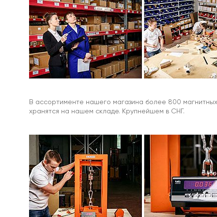
Рым-
болт
для
поискового
магнита
Мягкое
железо
Мягкое
железо
В ассортименте нашего магазина более 800 магнитных 
с
хранятся на нашем складе. Крупнейшем в СНГ.
клеевым
слоем
Магнитная
бумага
Магнитные
наклейки
На
холодильник
Магнитный
винил
/
магнитная