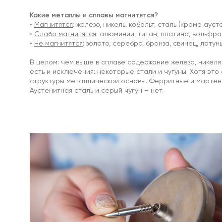
магниты
Какие металлы и сплавы магнитятся?
•
Магнитятся
: железо, никель, кобальт, сталь (кроме ауст
•
Слабо магнитятся
: алюминий, титан, платина, вольфра
•
Не магнитятся
: золото, серебро, бронза, свинец, латунь,
С
В целом: чем выше в сплаве содержание железа, никеля 
отверстием
есть и исключения: некоторые стали и чугуны. Хотя это
Под
структуры металлической основы. Ферритные и мартенс
болт
Аустенитная сталь и серый чугун – нет.
/
под
винт
Прорезиненные
Прямоугольные
магнитные
крепления
Со
стержнем
Аксессуары
для
креплений
и
держателей