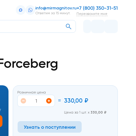
+7 (800) 350-31-51
info@mirmagnitov.ru
Ответим за 15 минут.
Перезвоните мне
Forceberg
Розничная цена
=
330,00
₽
т
Цена за 1 шт. х
330,00
₽
Узнать о поступлении