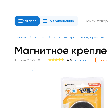
Каталог
По применению
Неодимовые
магниты
Диск
Главная
Каталог
Магнитные крепления и держатели
/
Магнитное креплен
шайба
Прямоугольник
Квадрат
Кольцо
2 отзыва
Артикул: 9-1662180F
4.5
ожида
Конусы
Пруток
/
цилиндр
Шар
С
отверстием
/
с
зенковкой