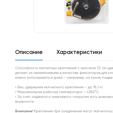
Особо
мощные
магниты
Аксессуары
к
магнитам
Самоклеющиеся
магниты
неодим
Диаметральные
Треугольные
Описание
Характеристики
магниты
Ферритовые
магниты
Способность магнитных креплений с крючком 7,5 см уд
Прямоугольник
делает их незаменимыми в качестве фиксаторов для кл
Диск
можно использовать и дома – например, на кухне, подв
Самоклеющиеся
магниты
• Вес удержания магнитного крепления – до 18,1 кг.
ферриты
• Максимальная рабочая температура – +280°C.
Ферритовые
• За счет надежного никелевого покрытия есть возможн
крепления
влажности.
Кольцо
Самарий-
Внимание!
Крепления при соединении могут магнититься
кобальтовые