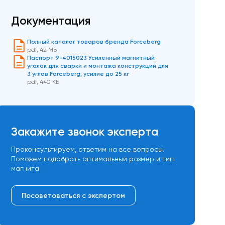
Документация
Полный каталог товаров бренда Forceberg
pdf
,
42 МБ
Паспорт 9-4015023 Усиленный магнитный
уголок для сварки и монтажа конструкций для
3 углов Forceberg, усилие до 25 кг
pdf
,
440 КБ
Закажите звонок эксперта
Проконсультируем, ответим на все вопросы.
Поможем подобрать оптимальный размер и тип
магнита
Посоветоваться с экспертом