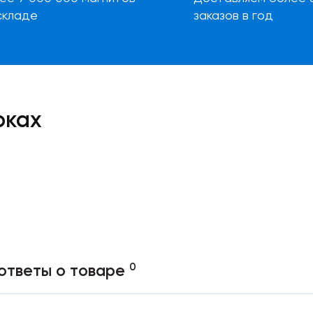
складе
заказов в год
рках
0
ответы о товаре