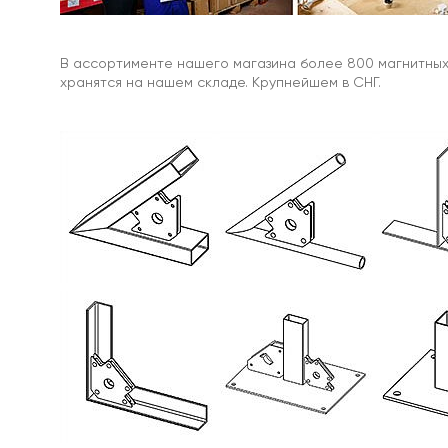
Наборы
с
В ассортименте нашего магазина более 800 магнитных 
поисковыми
хранятся на нашем складе. Крупнейшем в СНГ.
магнитами
Односторонние
поисковые
магниты
Двухсторонние
поисковые
магниты
Аксессуары
к
поисковым
магнитам
Веревки
для
поисковых
магнитов
Карабины
для
поисковых
магнитов