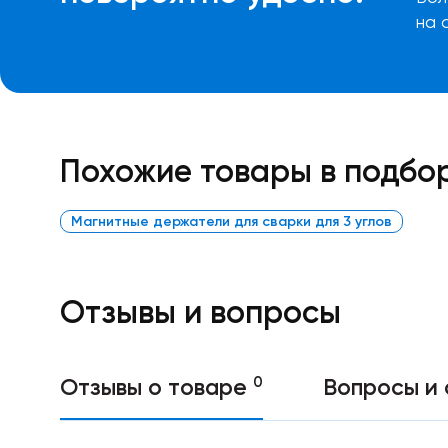
резина
на 
С
ПВХ
слоем
Без
клеевого
слоя
Винил
Похожие товары в подбо
с
клеевым
слоем
Магнитные держатели для сварки для 3 углов
Толщиной
0.4-
0.5
мм
Отзывы и вопросы
Толщиной
0.7
мм
Толщиной
0.9
0
Отзывы о товаре
Вопросы и 
мм
Толщиной
1.5