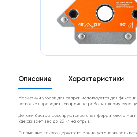
Особо
мощные
магниты
Аксессуары
к
магнитам
Самоклеющиеся
магниты
неодим
Диаметральные
Треугольные
магниты
Ферритовые
Описание
Характеристики
магниты
Прямоугольник
Диск
Самоклеющиеся
Магнитный уголок для сварки используется для фиксац
магниты
позволяет проводить сварочные работы одному сварщик
ферриты
Ферритовые
Детали быстро фиксируются за счёт ферритового магнит
крепления
Удерживает вес до 25 кг на отрыв.
Кольцо
Самарий-
С помощью такого держателя можно устанавливать детал
кобальтовые