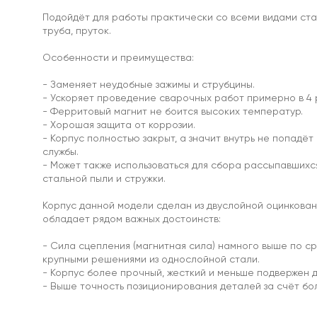
магниты
Подойдёт для работы практически со всеми видами стал
труба, пруток.
Особенности и преимущества:
С
- Заменяет неудобные зажимы и струбцины.
отверстием
- Ускоряет проведение сварочных работ примерно в 4 
Под
- Ферритовый магнит не боится высоких температур.
болт
- Хорошая защита от коррозии.
/
- Корпус полностью закрыт, а значит внутрь не попадёт
под
службы.
винт
- Может также использоваться для сбора рассыпавшихс
Прорезиненные
стальной пыли и стружки.
Прямоугольные
магнитные
Корпус данной модели сделан из двуслойной оцинкован
крепления
обладает рядом важных достоинств:
Со
стержнем
- Сила сцепления (магнитная сила) намного выше по с
Аксессуары
крупными решениями из однослойной стали.
для
- Корпус более прочный, жесткий и меньше подвержен
креплений
- Выше точность позиционирования деталей за счёт б
и
держателей