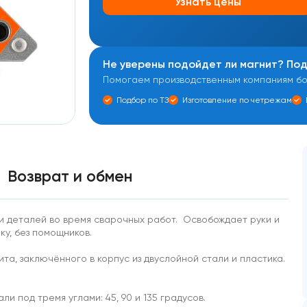
Узнать цены
Не уверены подойдет ли магнит? По
Помогаем производственным компаниям бол
Подбор по ТЗ
Изготовление по четрежам
Возврат и обмен
ии деталей во время сварочных работ. Освобождает руки и
у, без помощников.
а, заключённого в корпус из двуслойной стали и пластика.
и под тремя углами: 45, 90 и 135 градусов.