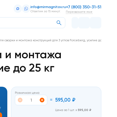
+7 (800) 350-31-51
info@mirmagnitov.ru
Ответим за 15 минут.
Перезвоните мне
я сварки и монтажа конструкций для 3 углов Forceberg, усилие до 25 кг
и и монтажа
е до 25 кг
Розничная цена
=
595,00
₽
т
Цена за 1 шт. х
595,00
₽