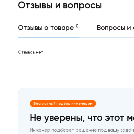
Отзывы и вопросы
резина
С
ПВХ
слоем
0
Отзывы о товаре
Вопросы и 
Без
клеевого
слоя
Винил
с
Отзывов нет
клеевым
слоем
Толщиной
0.4-
0.5
мм
Толщиной
0.7
мм
Бесплатный подбор инженером
Толщиной
0.9
Не уверены, что этот 
мм
Толщиной
Инженер подберёт решение под вашу задачу
1.5