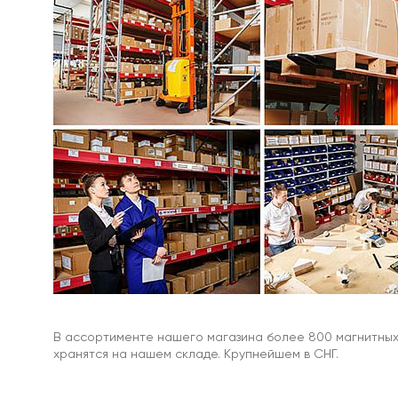
крючком
С
винтом
/
с
внешней
резьбой
Магнит
круглый
с
винтом
с20
Магнитное
крепление
с
винтом
с16
м4
Магнитное
крепление
В ассортименте нашего магазина более 800 магнитных 
с
хранятся на нашем складе. Крупнейшем в СНГ.
винтом
с25