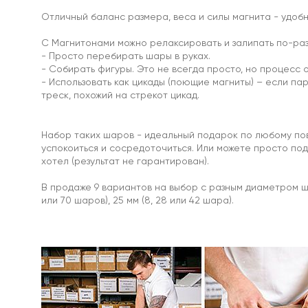
магниты
Отличный баланс размера, веса и силы магнита - удобн
С Магнитонами можно релаксировать и залипать по-раз
- Просто перебирать шары в руках.
- Собирать фигуры. Это не всегда просто, но процесс 
С
- Использовать как цикады (поющие магниты) – если пар
отверстием
треск, похожий на стрекот цикад.
Под
болт
/
Набор таких шаров - идеальный подарок по любому по
под
успокоиться и сосредоточиться. Или можете просто пода
винт
хотел (результат не гарантирован).
Прорезиненные
Прямоугольные
В продаже 9 вариантов на выбор с разным диаметром шаро
магнитные
или 70 шаров), 25 мм (8, 28 или 42 шара).
крепления
Со
стержнем
Аксессуары
для
креплений
и
держателей