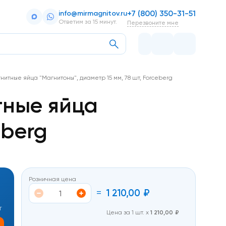
+7 (800) 350-31-51
info@mirmagnitov.ru
Ответим за 15 минут.
Перезвоните мне
тные яйца "Магнитоны", диаметр 15 мм, 78 шт, Forceberg
тные яйца
eberg
Розничная цена
=
1 210,00
₽
т
Цена за 1 шт. х
1 210,00
₽