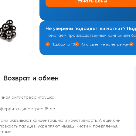
Узнать цены
Не уверены подойдет ли магнит? По
Помогаем производственным компаниям бол
Подбор по ТЗ
Изготовление по четрежам
Возврат и обмен
чная антистресс игрушка.
 феррита диаметром 15 мм.
, они развивают концентрацию и креативность. А ещё они
овкость пальцев, укрепляют мышцы кисти и предплечья.
итные.