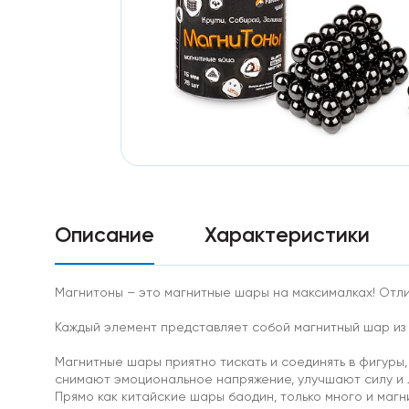
Особо
мощные
магниты
Аксессуары
к
магнитам
Самоклеющиеся
магниты
неодим
Диаметральные
Треугольные
магниты
Ферритовые
Описание
Характеристики
магниты
Прямоугольник
Диск
Самоклеющиеся
Магнитоны – это магнитные шары на максималках! Отли
магниты
ферриты
Каждый элемент представляет собой магнитный шар из
Ферритовые
крепления
Магнитные шары приятно тискать и соединять в фигуры
Кольцо
снимают эмоциональное напряжение, улучшают силу и л
Самарий-
Прямо как китайские шары баодин, только много и магн
кобальтовые