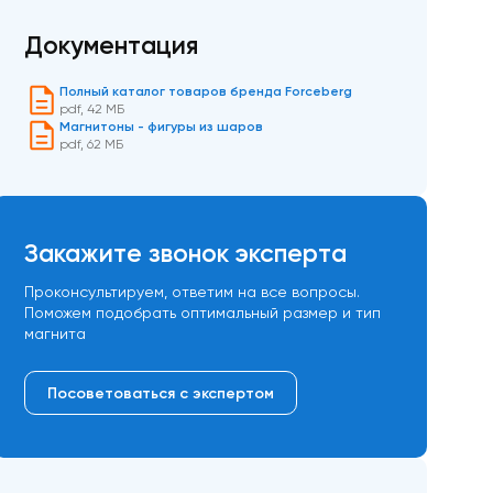
Документация
Полный каталог товаров бренда Forceberg
pdf
,
42 МБ
Магнитоны - фигуры из шаров
pdf
,
62 МБ
Закажите звонок эксперта
Проконсультируем, ответим на все вопросы.
Поможем подобрать оптимальный размер и тип
магнита
Посоветоваться с экспертом