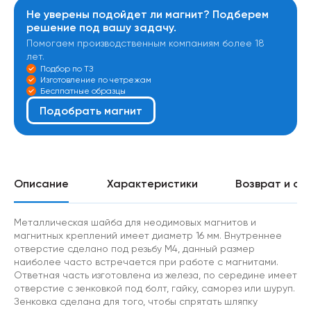
Не уверены подойдет ли магнит? Подберем
решение под вашу задачу.
Помогаем производственным компаниям более 18
лет.
Подбор по ТЗ
Изготовление по четрежам
Беслпатные образцы
Подобрать магнит
Описание
Характеристики
Возврат и об
Металлическая шайба для неодимовых магнитов и
магнитных креплений имеет диаметр 16 мм. Внутреннее
отверстие сделано под резьбу М4, данный размер
наиболее часто встречается при работе с магнитами.
Ответная часть изготовлена из железа, по середине имеет
отверстие с зенковкой под болт, гайку, саморез или шуруп.
Зенковка сделана для того, чтобы спрятать шляпку