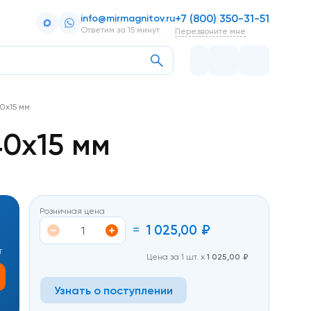
+7 (800) 350-31-51
info@mirmagnitov.ru
Ответим за 15 минут.
Перезвоните мне
0х15 мм
0х15 мм
Розничная цена
=
1 025,00
₽
т
Цена за 1 шт. х
1 025,00
₽
Узнать о поступлении