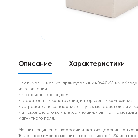
Особо
мощные
магниты
Аксессуары
к
магнитам
Самоклеющиеся
магниты
неодим
Диаметральные
Треугольные
Описание
Характеристики
магниты
Ферритовые
магниты
Неодимовый магнит-прямоугольник 40х40х15 мм обладает
Прямоугольник
изготовлении:
Диск
• выставочных стендов;
Самоклеющиеся
• строительных конструкций, интерьерных композиций;
магниты
• устройств для сепарации сыпучих материалов и жидко
ферриты
• а также целого комплекса механизмов – от грузозахв
Ферритовые
магнитного поля.
крепления
Кольцо
Магнит защищен от коррозии и мелких царапин гальван
Самарий-
10 лет неодимовые магниты теряют всего 1-2% мощност
кобальтовые