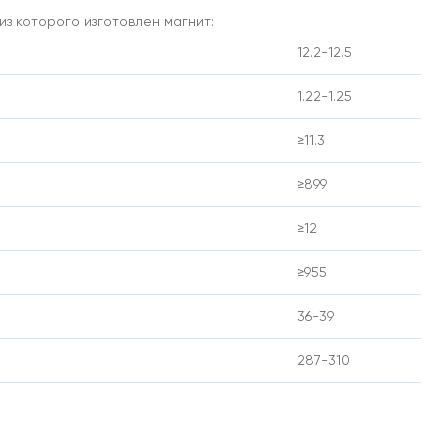
з которого изготовлен магнит:
12.2-12.5
1.22-1.25
≥11.3
≥899
≥12
≥955
36-39
287-310