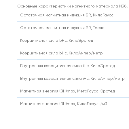
крючком
Основные характеристики магнитного материала N38, и
С
винтом
Остаточная магнитная индукция BR, КилоГаусс
/
с
Остаточная магнитная индукция BR, Тесла
внешней
резьбой
Коэрцитивная сила bHc, КилоЭрстед
Магнит
круглый
Коэрцитивная сила bHc, КилоАмпер/метр
с
винтом
с20
Внутренняя коэрцитивная сила iHc, КилоЭрстед
Магнитное
крепление
Внутренняя коэрцитивная сила iHc, КилоАмпер/метр
с
винтом
Магнитная энергия (BH)max, МегаГаусс-Эрстед
с16
м4
Магнитное
Магнитная энергия (BH)max, КилоДжоуль/м3
крепление
с
винтом
с25