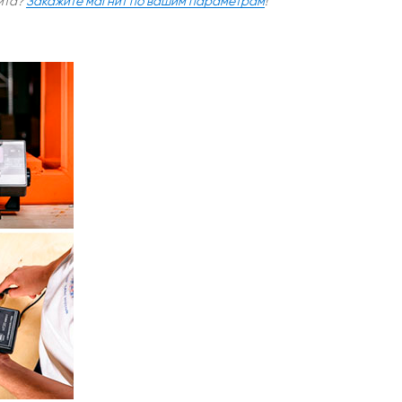
ита?
Закажите магнит по вашим параметрам
!