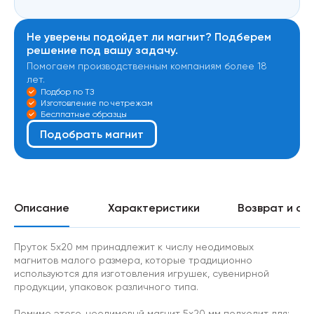
Не уверены подойдет ли магнит? Подберем
решение под вашу задачу.
Помогаем производственным компаниям более 18
лет.
Подбор по ТЗ
Изготовление по четрежам
Беслпатные образцы
Подобрать магнит
Описание
Характеристики
Возврат и об
Пруток 5х20 мм принадлежит к числу неодимовых
магнитов малого размера, которые традиционно
используются для изготовления игрушек, сувенирной
продукции, упаковок различного типа.
Помимо этого, неодимовый магнит 5х20 мм подходит для: