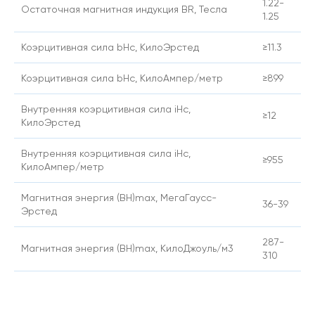
1.22-
Остаточная магнитная индукция BR, Тесла
1.25
Коэрцитивная сила bHc, КилоЭрстед
≥11.3
Коэрцитивная сила bHc, КилоАмпер/метр
≥899
Внутренняя коэрцитивная сила iHc,
≥12
КилоЭрстед
Внутренняя коэрцитивная сила iHc,
≥955
КилоАмпер/метр
Магнитная энергия (BH)max, МегаГаусс-
36-39
Эрстед
287-
Магнитная энергия (BH)max, КилоДжоуль/м3
310