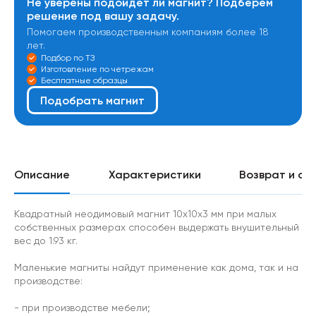
Не уверены подойдет ли магнит? Подберем
решение под вашу задачу.
Помогаем производственным компаниям более 18
лет.
Подбор по ТЗ
Изготовление по четрежам
Беслпатные образцы
Подобрать магнит
Описание
Характеристики
Возврат и об
Квадратный неодимовый магнит 10х10х3 мм при малых
собственных размерах способен выдержать внушительный
вес до 1.93 кг.
Маленькие магниты найдут применение как дома, так и на
производстве:
- при производстве мебели;