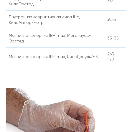
≥12
КилоЭрстед
Внутренняя коэрцитивная сила iHc,
≥955
КилоАмпер/метр
Магнитная энергия (BH)max, МегаГаусс-
33-35
Эрстед
263-
Магнитная энергия (BH)max, КилоДжоуль/м3
279