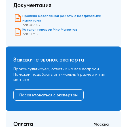
Документация
Правила безопасной работы с неодимовыми
магнитами
pdf
,
487 КБ
Каталог товаров Мир Магнитов
pdf
,
11 МБ
Закажите звонок эксперта
Проконсультируем, ответим на все вопросы.
Поможем подобрать оптимальный размер и тип
магнита
Посоветоваться с экспертом
Оплата
Москва