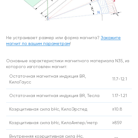
Не устраивает размер или форма магнита?
Закажите
магнит по вашим параметрам
!
Основные характеристики магнитного материала N35, из
которого изготовлен магнит:
Остаточная магнитная индукция BR,
11.7-12.1
КилоГаусс
Остаточная магнитная индукция BR, Тесла
1.17-1.21
Коэрцитивная сила bHc, КилоЭрстед
≥10.8
Коэрцитивная сила bHc, КилоАмпер/метр
≥859
Внутренняя коэрцитивная сила iHc,