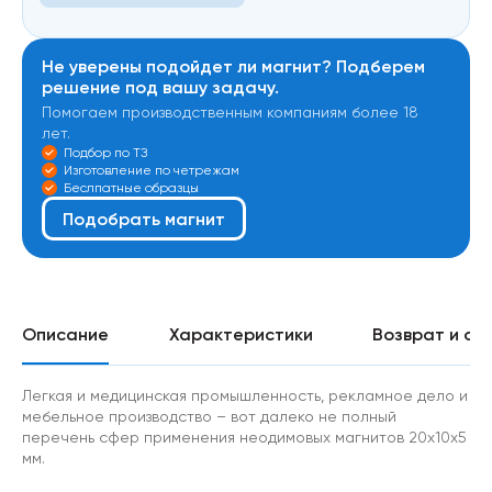
Не уверены подойдет ли магнит? Подберем
решение под вашу задачу.
Помогаем производственным компаниям более 18
лет.
Подбор по ТЗ
Изготовление по четрежам
Беслпатные образцы
Подобрать магнит
Описание
Характеристики
Возврат и об
Легкая и медицинская промышленность, рекламное дело и
мебельное производство – вот далеко не полный
перечень сфер применения неодимовых магнитов 20х10х5
мм.