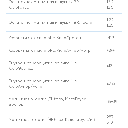
Остаточная магнитная индукция BR,
12.2-
КилоГаусс
12.5
1.22-
Остаточная магнитная индукция BR, Тесла
1.25
Коэрцитивная сила bHc, КилоЭрстед
≥11.3
Коэрцитивная сила bHc, КилоАмпер/метр
≥899
Внутренняя коэрцитивная сила iHc,
≥12
КилоЭрстед
Внутренняя коэрцитивная сила iHc,
≥955
КилоАмпер/метр
Магнитная энергия (BH)max, МегаГаусс-
36-39
Эрстед
287-
Магнитная энергия (BH)max, КилоДжоуль/м3
310