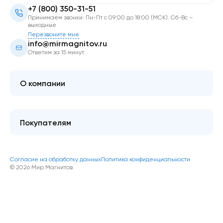
+7 (800) 350-31-51
Принимаем звонки: Пн-Пт с 09:00 до 18:00 (МСК). Сб-Вс –
выходные
Перезвоните мне
info@mirmagnitov.ru
Ответим за 15 минут.
О компании
О мире магнитов
Контакты
Покупателям
FAQ
Купить оптом
Гарантия качества
Блог
Согласие на обработку данных
Политика конфиденциальности
Как оформить покупку
© 2026 Мир Магнитов
Доставка и оплата
Акции и скидки
Возврат/обмен товара
Публичная оферта