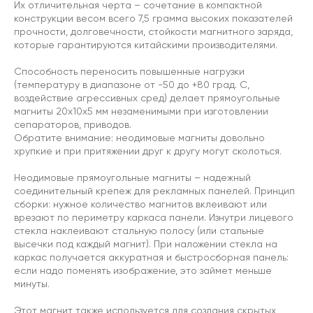
Их отличительная черта – сочетание в компактной
конструкции весом всего 7,5 грамма высоких показателей
прочности, долговечности, стойкости магнитного заряда,
которые гарантируются китайскими производителями.
Способность переносить повышенные нагрузки
(температуру в диапазоне от -50 до +80 град. C,
воздействие агрессивных сред) делает прямоугольные
магниты 20х10х5 мм незаменимыми при изготовлении
сепараторов, приводов.
Обратите внимание: неодимовые магниты довольно
хрупкие и при притяжении друг к другу могут сколоться.
Неодимовые прямоугольные магниты – надежный
соединительный крепеж для рекламных панелей. Принцип
сборки: нужное количество магнитов вклеивают или
врезают по периметру каркаса панели. Изнутри лицевого
стекла наклеивают стальную полосу (или стальные
высечки под каждый магнит). При наложении стекла на
каркас получается аккуратная и быстросборная панель:
если надо поменять изображение, это займет меньше
минуты.
Этот магнит также используется для создания скрытых