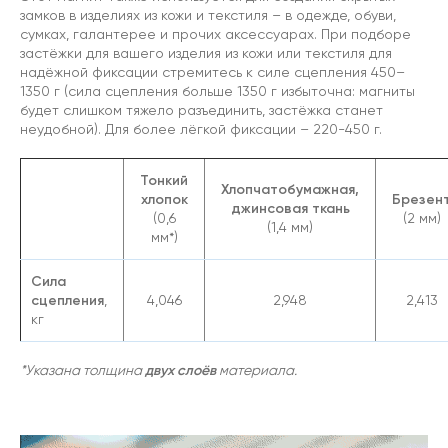
замков в изделиях из кожи и текстиля – в одежде, обуви,
сумках, галантерее и прочих аксессуарах. При подборе
застёжки для вашего изделия из кожи или текстиля для
надёжной фиксации стремитесь к силе сцепления 450–
1350 г (сила сцепления больше 1350 г избыточна: магниты
будет слишком тяжело разъединить, застёжка станет
неудобной). Для более лёгкой фиксации – 220-450 г.
Тонкий
Хлопчатобумажная,
хлопок
Брезен
джинсовая ткань
(0,6
(2 мм)
(1,4 мм)
мм*)
Сила
сцепления
,
4,046
2,948
2,413
кг
двух слоёв
*Указана толщина
материала.