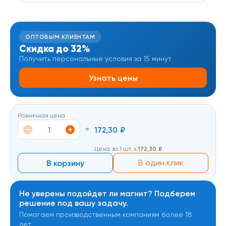
ОПТОВЫМ КЛИЕНТАМ
Скидка до 32%
Получить персональные условия за 15 минут
Узнать цены
Розничная цена
=
172,30
₽
Цена за 1 шт. х
172,30
₽
В корзину
В один клик
Не уверены подойдет ли магнит? Подберем
решение под вашу задачу.
Помогаем производственным компаниям более 18
лет.