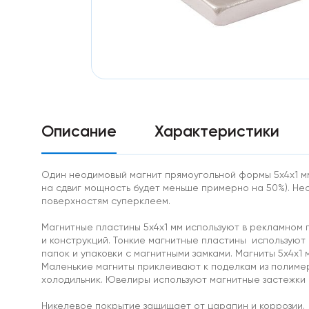
Особо
мощные
магниты
Аксессуары
к
магнитам
Самоклеющиеся
магниты
неодим
Диаметральные
Описание
Характеристики
Треугольные
магниты
Ферритовые
Один неодимовый магнит прямоугольной формы 5х4х1 мм 
магниты
на сдвиг мощность будет меньше примерно на 50%). Н
Прямоугольник
поверхностям суперклеем.
Диск
Самоклеющиеся
Магнитные пластины 5х4х1 мм используют в рекламном 
магниты
и конструкций. Тонкие магнитные пластины используют
ферриты
папок и упаковки с магнитными замками. Магниты 5х4х1
Ферритовые
Маленькие магниты приклеивают к поделкам из полимер
крепления
холодильник. Ювелиры используют магнитные застежки 
Кольцо
Самарий-
Никелевое покрытие защищает от царапин и коррозии.
кобальтовые