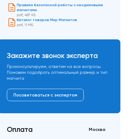
Правила безопасной работы с неодимовыми
магнитами
pdf
,
487 КБ
Каталог товаров Мир Магнитов
pdf
,
11 МБ
Закажите звонок эксперта
Проконсультируем, ответим на все вопросы.
Поможем подобрать оптимальный размер и тип
магнита
Посоветоваться с экспертом
Оплата
Москва