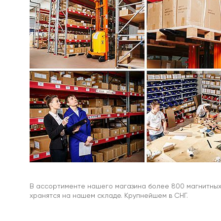
Рым-
болт
для
поискового
магнита
Мягкое
железо
Мягкое
железо
с
клеевым
слоем
Магнитная
бумага
Магнитные
наклейки
На
холодильник
В ассортименте нашего магазина более 800 магнитных 
Магнитный
хранятся на нашем складе. Крупнейшем в СНГ.
винил
/
магнитная