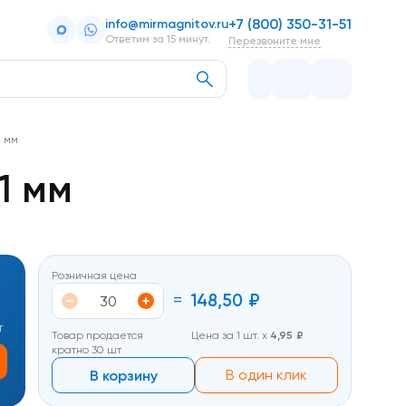
+7 (800) 350-31-51
info@mirmagnitov.ru
Ответим за 15 минут.
Перезвоните мне
1 мм
1 мм
Розничная цена
=
148,50
₽
т
Товар продается
Цена за 1 шт. х
4,95
₽
кратно 30 шт
В корзину
В один клик