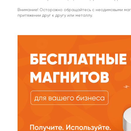
магниты
Внимание! Осторожно обращайтесь с неодимовыми магни
притяжении друг к другу или металлу.
С
отверстием
Под
болт
/
под
винт
Прорезиненные
Прямоугольные
магнитные
крепления
Со
стержнем
Аксессуары
для
креплений
и
держателей