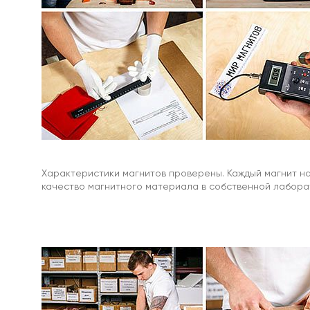
крючком
С
винтом
/
с
внешней
резьбой
Магнит
круглый
с
винтом
с20
Магнитное
Характеристики магнитов проверены. Каждый магнит н
крепление
качество магнитного материала в собственной лабора
с
винтом
с16
м4
Магнитное
крепление
с
винтом
с25