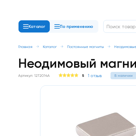
Каталог
По применению
Неодимовые
магниты
Диск
Главная
Каталог
Постоянные магниты
Неодимовые
/
Неодимовый магни
шайба
Прямоугольник
Квадрат
Кольцо
1 отзыв
Артикул: 1272014A
5
В наличии
Конусы
Пруток
/
цилиндр
Шар
С
отверстием
/
с
зенковкой