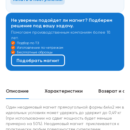
Не уверены подойдет ли магнит? Подберем
решение под вашу задачу.
Помогаем производственным компаниям более 18
лет.
Подбор по ТЗ
Изготовление по четрежам
Беслпатные образцы
Подобрать магнит
Описание
Характеристики
Возврат и об
Один неодимовый магнит прямоугольной формы 6х4х2 мм в
идеальных условиях может удержать до удержит до 0,49 кг
(при использовании на сдвиг мощность будет меньше
примерно на 50%). Неодимовый магнит приклеивается к
практически любым поверхностям суперклеем.