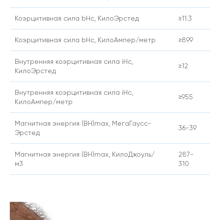
Коэрцитивная сила bHc, КилоЭрстед
≥11.3
Коэрцитивная сила bHc, КилоАмпер/метр
≥899
Внутренняя коэрцитивная сила iHc,
≥12
КилоЭрстед
Внутренняя коэрцитивная сила iHc,
≥955
КилоАмпер/метр
Магнитная энергия (BH)max, МегаГаусс-
36-39
Эрстед
Магнитная энергия (BH)max, КилоДжоуль/
287-
м3
310