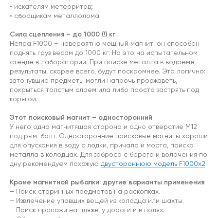
• искателям метеоритов;
• сборщикам металлолома.
Сила сцепления – до 1000 (!) кг
Непра F1000 – невероятно мощный магнит: он способен
поднять груз весом до 1000 кг. Но это на испытательном
стенде в лаборатории. При поиске металла в водоеме
результаты, скорее всего, будут поскромнее. Это логично:
затонувшие предметы могли напрочь проржаветь,
покрыться толстым слоем ила либо просто застрять под
корягой.
Этот поисковый магнит – односторонний
У него одна магнитящая сторона и одно отверстие М12
под рым-болт. Односторонние поисковые магниты хороши
для опускания в воду с лодки, причала и моста, поиска
металла в колодцах. Для заброса с берега и волочения по
дну рекомендуем похожую
двустороннюю модель F1000x2
.
Кроме магнитной рыбалки: другие варианты применения
– Поиск старинных предметов на раскопках.
– Извлечение упавших вещей из колодца или шахты.
– Поиск пропажи на пляже, у дороги и в полях.