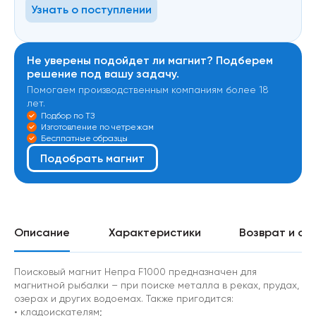
Узнать о поступлении
Не уверены подойдет ли магнит? Подберем
решение под вашу задачу.
Помогаем производственным компаниям более 18
лет.
Подбор по ТЗ
Изготовление по четрежам
Беслпатные образцы
Подобрать магнит
Описание
Характеристики
Возврат и об
Поисковый магнит Непра F1000 предназначен для
магнитной рыбалки – при поиске металла в реках, прудах,
озерах и других водоемах. Также пригодится:
• кладоискателям;