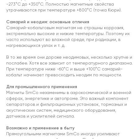
-273°C до +350°C. Полностью магнитные свойства
утрачиваются при температуре +800°C (точка Кюри).
Самарий и неодим: основные отличия
Самарий-кобальтовым магнитам не страшны коррозия,
экстремально высокие и низкие температуры. Поэтому их
часто используют во влажной среде, при радиации, в
нагревающихся узлах и т. д.
В то же время они дороже неодимовых, несколько хрупче и
послабее. Хотя все зависит от температурного диапазона.
При температуре ниже -60°C и выше +100°C самарий-
кобальт начинает превосходить неодим по мощности.
Для промышленного применения
Магниты SmCo незаменимы в аэрокосмической и военной
сферах, энергетике и автопроме. Это важный компонент
сепараторов и фильтрационных установок, тормозных и
акустических систем, медицинского оборудования,
датчиков и усилителей сигнала.
Возможно и применение в быту
Прямоугольными магнитами SmCo иногда усиливают