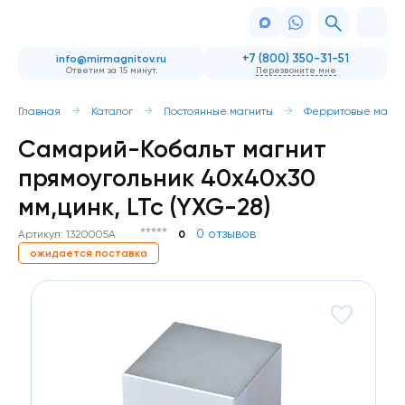
+7 (800) 350-31-51
info@mirmagnitov.ru
Ответим за 15 минут.
Перезвоните мне
Главная
Каталог
Постоянные магниты
Ферритовые магни
Самарий-Кобальт магнит
прямоугольник 40x40x30
мм,цинк, LTc (YXG-28)
0 отзывов
Артикул: 1320005A
0
ожидается поставка