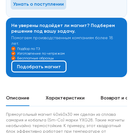
Узнать о поступлении
Не уверены подойдет ли магнит? Подберем
решение под вашу задачу.
Помогаем производственным компаниям более 18
лет.
Подбор по ТЗ
Изготовление по четрежам
Беслпатные образцы
Подобрать магнит
Описание
Характеристики
Возврат и об
Прямоугольный магнит 40х40х30 мм сделан из сплава
самария и кобальта (Sm-Co) марки YXG28. Такие магниты
необычайно термостойкие. К примеру, этот квадратный
блок эффективно работает при температуре от