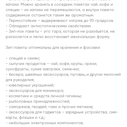
запахи. Можно хранить в соседних пакетах чай, кофе и
специи – их запахи не перемешаются, а внутри пакета
содержимое останется таким же ароматным.
- Термостойкие – выдерживают нагрев до 90 градусов.
- Обладают антистатическими свойствами.
- Зип-лок пакеты – это тара, которая не разобьётся, не
расколется и легко восстановит изначальную форму.
Зип пакеты оптимальны для хранения и фасовки:
- специй и семян;
- сыпучих продуктов – чай, кофе, крупы, орехи,
сухофрукты, сухие завтраки, семечки;
- бисера, швейных аксессуаров, пуговиц и других мелочей
для рукоделия;
- ювелирных украшений;
- аксессуаров для маникюра;
- косметики и средств личной гигиены;
- рыболовных принадлежностей;
- саморезов, гвоздей, гаек и прочих метизов;
- аксессуаров для гаджетов – зарядные устройства, сим-
карты, флэшки и т.д.;
- небольших электронных компонентов;