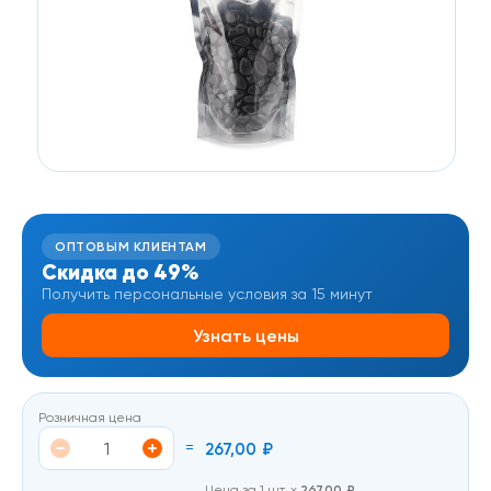
ОПТОВЫМ КЛИЕНТАМ
Скидка до 49%
Получить персональные условия за 15 минут
Узнать цены
Розничная цена
=
267,00
₽
Цена за 1 шт. х
267,00
₽