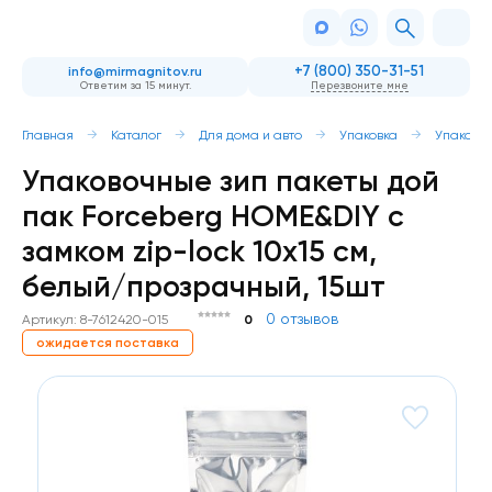
+7 (800) 350-31-51
info@mirmagnitov.ru
Ответим за 15 минут.
Перезвоните мне
Главная
Каталог
Для дома и авто
Упаковка
Упаково
Упаковочные зип пакеты дой
пак Forceberg HOME&DIY с
замком zip-lock 10х15 см,
белый/прозрачный, 15шт
0 отзывов
Артикул: 8-7612420-015
0
ожидается поставка