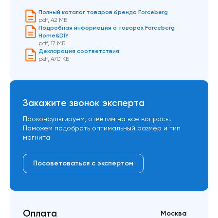
Полный каталог товаров бренда Forceberg
pdf
,
42 МБ
Подробная информация о товарах Forceberg
Home&DIY
pdf
,
17 МБ
Декларация соответствия
pdf
,
470 КБ
Закажите звонок эксперта
Проконсультируем, ответим на все вопросы.
Поможем подобрать оптимальный размер и тип
магнита
Посоветоваться с экспертом
Оплата
Москва