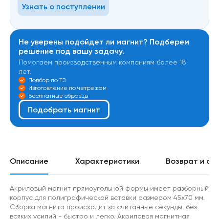
Узнать о поступлении
Не уверены подойдет ли магнит? Подберем
решение под вашу задачу.
Помогаем производственным компаниям более 18
лет.
Подбор по ТЗ
Изготовление по четрежам
Беслпатные образцы
Подобрать магнит
Описание
Характеристики
Возврат и об
Акриловый магнит прямоугольной формы имеет разборный
корпус для полиграфической вставки размером 45х70 мм.
Сборка магнита происходит за считанные секунды, без
всяких усилий - быстро и легко. Акриловая магнитная