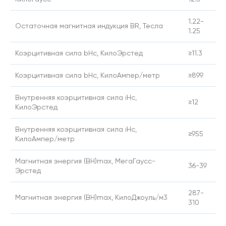
1.22-
Остаточная магнитная индукция BR, Тесла
1.25
Коэрцитивная сила bHc, КилоЭрстед
≥11.3
Коэрцитивная сила bHc, КилоАмпер/метр
≥899
Внутренняя коэрцитивная сила iHc,
≥12
КилоЭрстед
Внутренняя коэрцитивная сила iHc,
≥955
КилоАмпер/метр
Магнитная энергия (BH)max, МегаГаусс-
36-39
Эрстед
287-
Магнитная энергия (BH)max, КилоДжоуль/м3
310