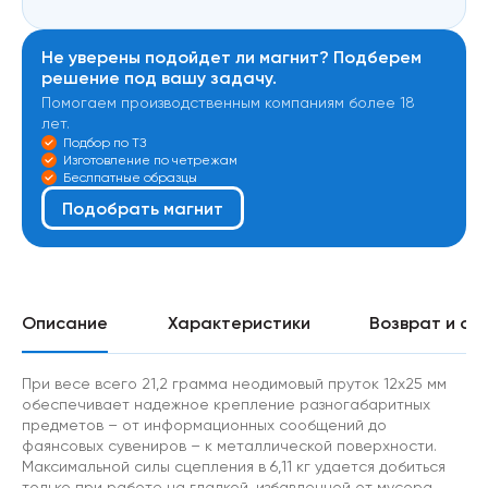
Не уверены подойдет ли магнит? Подберем
решение под вашу задачу.
Помогаем производственным компаниям более 18
лет.
Подбор по ТЗ
Изготовление по четрежам
Беслпатные образцы
Подобрать магнит
Описание
Характеристики
Возврат и об
При весе всего 21,2 грамма неодимовый пруток 12х25 мм
обеспечивает надежное крепление разногабаритных
предметов – от информационных сообщений до
фаянсовых сувениров – к металлической поверхности.
Максимальной силы сцепления в 6,11 кг удается добиться
только при работе на гладкой, избавленной от мусора,