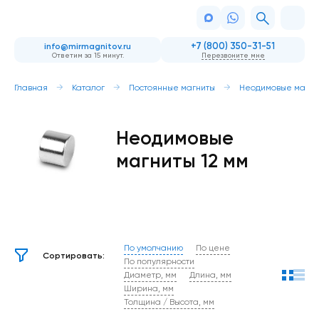
+7 (800) 350-31-51
info@mirmagnitov.ru
Ответим за 15 минут.
Перезвоните мне
Главная
Каталог
Постоянные магниты
Неодимовые магни
Неодимовые
магниты 12 мм
По умолчанию
По цене
Сортировать:
По популярности
Диаметр, мм
Длина, мм
Ширина, мм
Толщина / Высота, мм