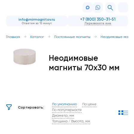
+7 (800) 350-31-51
info@mirmagnitov.ru
Ответим за 15 минут.
Перезвоните мне
Главная
Каталог
Постоянные магниты
Неодимовые магни
Неодимовые
магниты 70х30 мм
По умолчанию
По цене
Сортировать:
По популярности
Диаметр, мм
Толщина / Высота, мм