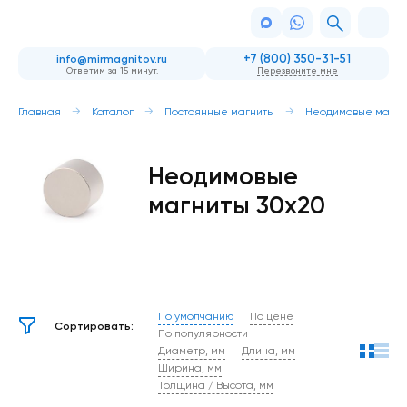
+7 (800) 350-31-51
info@mirmagnitov.ru
Ответим за 15 минут.
Перезвоните мне
Главная
Каталог
Постоянные магниты
Неодимовые магни
Неодимовые
магниты 30х20
По умолчанию
По цене
Сортировать:
По популярности
Диаметр, мм
Длина, мм
Ширина, мм
Толщина / Высота, мм