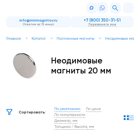
+7 (800) 350-31-51
info@mirmagnitov.ru
Ответим за 15 минут.
Перезвоните мне
Главная
Каталог
Постоянные магниты
Неодимовые магни
Неодимовые
магниты 20 мм
По умолчанию
По цене
Сортировать:
По популярности
Диаметр, мм
Толщина / Высота, мм