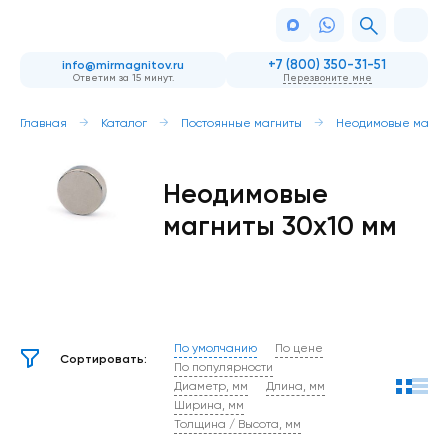
+7 (800) 350-31-51
info@mirmagnitov.ru
Ответим за 15 минут.
Перезвоните мне
Главная
Каталог
Постоянные магниты
Неодимовые магни
Неодимовые
магниты 30х10 мм
По умолчанию
По цене
Сортировать:
По популярности
Диаметр, мм
Длина, мм
Ширина, мм
Толщина / Высота, мм